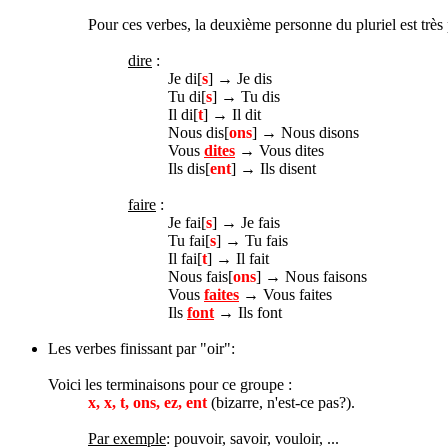
Pour ces verbes, la deuxième personne du pluriel est très p
dire
:
Je di[
s
] → Je dis
Tu di[
s
] → Tu dis
Il di[
t
] → Il dit
Nous dis[
ons
] → Nous disons
Vous
dites
→ Vous dites
Ils dis[
ent
] → Ils disent
faire
:
Je fai[
s
] → Je fais
Tu fai[
s
] → Tu fais
Il fai[
t
] → Il fait
Nous fais[
ons
] → Nous faisons
Vous
faites
→ Vous faites
Ils
font
→ Ils font
Les verbes finissant par "oir":
Voici les terminaisons pour ce groupe :
x, x, t, ons, ez, ent
(bizarre, n'est-ce pas?).
Par exemple
: pouvoir, savoir, vouloir, ...