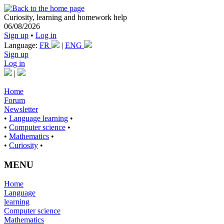
Curiosity, learning and homework help
06/08/2026
Sign up
•
Log in
Language:
FR
|
ENG
Sign up
Log in
|
Home
Forum
Newsletter
•
Language learning
•
•
Computer science
•
•
Mathematics
•
•
Curiosity
•
MENU
Home
Language
learning
Computer science
Mathematics