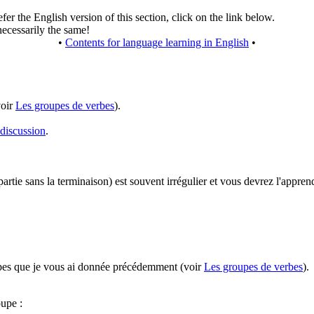
fer the English version of this section, click on the link below.
necessarily the same!
•
Contents for language learning in English
•
voir
Les groupes de verbes
).
 discussion
.
partie sans la terminaison) est souvent irrégulier et vous devrez l'appren
oupes que je vous ai donnée précédemment (voir
Les groupes de verbes
).
oupe :