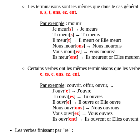
Les terminaisons sont les mêmes que dans le cas général 
s, s, t, ons, ez, ent
.
Par exemple
: mourir
Je meur[
s
] → Je meurs
Tu meur[
s
] → Tu meurs
Il meur[
t
] → Il meurt or Elle meurt
Nous mour[
ons
] → Nous mourons
Vous mour[
ez
] → Vous mourez
Ils meur[
ent
] → Ils meurent or Elles meuren
Certains verbes ont les mêmes terminaisons que les verbe
e, es, e, ons, ez, ent
.
Par exemple
: couvrir, offrir, ouvrir, ...
J'ouvr[
e
] → J'ouvre
Tu ouvr[
es
] → Tu ouvres
Il ouvr[
e
] → Il ouvre or Elle ouvre
Nous ouvr[
ons
] → Nous ouvrons
Vous ouvr[
ez
] → Vous ouvrez
Ils ouvr[
ent
] → Ils ouvrent or Elles ouvrent
Les verbes finissant par "re" :