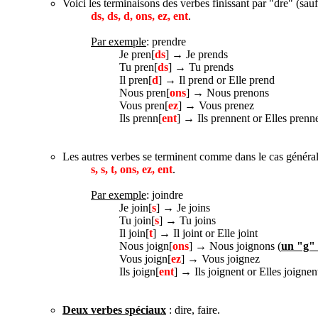
Voici les terminaisons des verbes finissant par "dre" (sauf
ds, ds, d, ons, ez, ent
.
Par exemple
: prendre
Je pren[
ds
] → Je prends
Tu pren[
ds
] → Tu prends
Il pren[
d
] → Il prend or Elle prend
Nous pren[
ons
] → Nous prenons
Vous pren[
ez
] → Vous prenez
Ils prenn[
ent
] → Ils prennent or Elles prenne
Les autres verbes se terminent comme dans le cas général,
s, s, t, ons, ez, ent
.
Par exemple
: joindre
Je join[
s
] → Je joins
Tu join[
s
] → Tu joins
Il join[
t
] → Il joint or Elle joint
Nous joign[
ons
] → Nous joignons (
un "g" 
Vous joign[
ez
] → Vous joignez
Ils joign[
ent
] → Ils joignent or Elles joignen
Deux verbes spéciaux
: dire, faire.