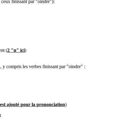
 ceux finissant par "oindre"):
nt (
2 "n" ici
)
 y compris les verbes finissant par "oindre" :
est ajouté pour la prononciation
)
t