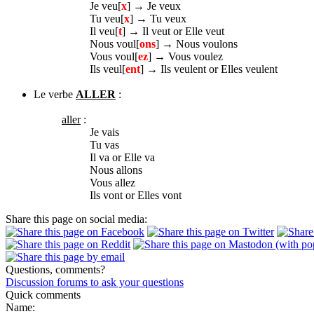
Je veu[
x
] → Je veux
Tu veu[
x
] → Tu veux
Il veu[
t
] → Il veut or Elle veut
Nous voul[
ons
] → Nous voulons
Vous voul[
ez
] → Vous voulez
Ils veul[
ent
] → Ils veulent or Elles veulent
Le verbe
ALLER
:
aller
:
Je vais
Tu vas
Il va or Elle va
Nous allons
Vous allez
Ils vont or Elles vont
Share this page on social media:
Questions, comments?
Discussion forums to ask your questions
Quick comments
Name: