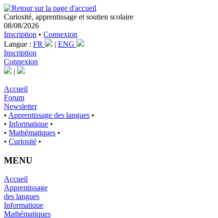
Curiosité, apprentissage et soutien scolaire
08/08/2026
Inscription
•
Connexion
Langue :
FR
|
ENG
Inscription
Connexion
|
Accueil
Forum
Newsletter
•
Apprentissage des langues
•
•
Informatique
•
•
Mathématiques
•
•
Curiosité
•
MENU
Accueil
Apprentissage
des langues
Informatique
Mathématiques