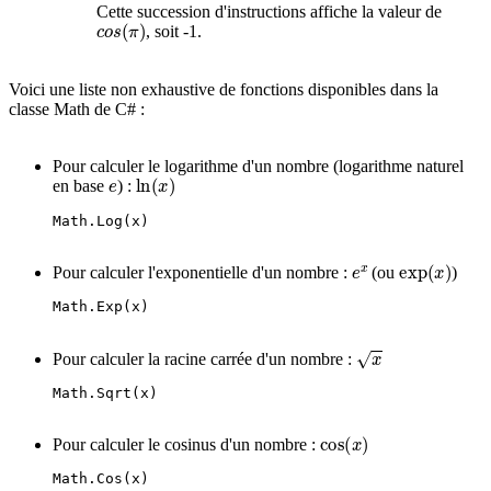
Cette succession d'instructions affiche la valeur de
c
o
s
(
π
)
, soit -1.
Voici une liste non exhaustive de fonctions disponibles dans la
classe Math de C# :
Pour calculer le logarithme d'un nombre (logarithme naturel
e
ln
(
x
)
en base
) :
Math.Log(x)
e
x
exp
(
x
)
Pour calculer l'exponentielle d'un nombre :
(ou
)
Math.Exp(x)
x
Pour calculer la racine carrée d'un nombre :
Math.Sqrt(x)
cos
(
x
)
Pour calculer le cosinus d'un nombre :
Math.Cos(x)