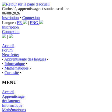
Curiosité, apprentissage et soutien scolaire
06/08/2026
Inscription
•
Connexion
Langue :
FR
|
ENG
Inscription
Connexion
|
Accueil
Forum
Newsletter
•
Apprentissage des langues
•
•
Informatique
•
•
Mathématiques
•
•
Curiosité
•
MENU
Accueil
Apprentissage
des langues
Informatique
Mathématiques