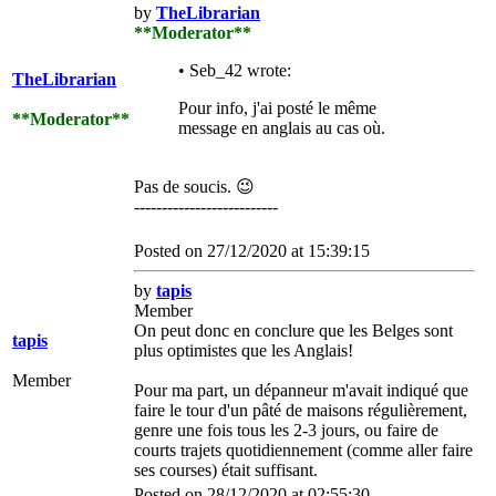
by
TheLibrarian
**Moderator**
• Seb_42 wrote:
TheLibrarian
Pour info, j'ai posté le même
**Moderator**
message en anglais au cas où.
Pas de soucis.
😉
--------------------------
Posted on 27/12/2020 at 15:39:15
by
tapis
Member
On peut donc en conclure que les Belges sont
tapis
plus optimistes que les Anglais!
Member
Pour ma part, un dépanneur m'avait indiqué que
faire le tour d'un pâté de maisons régulièrement,
genre une fois tous les 2-3 jours, ou faire de
courts trajets quotidiennement (comme aller faire
ses courses) était suffisant.
Posted on 28/12/2020 at 02:55:30